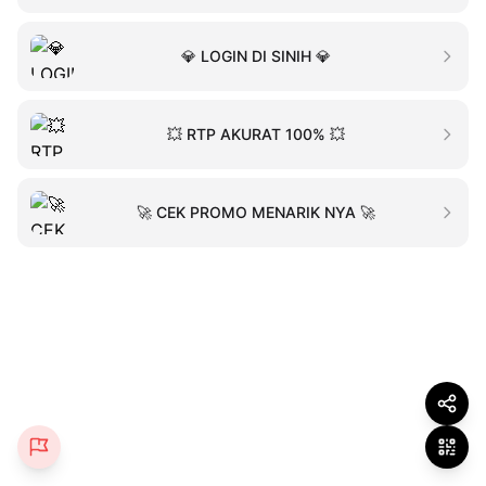
💎 LOGIN DI SINIH 💎
💥 RTP AKURAT 100% 💥
🚀 CEK PROMO MENARIK NYA 🚀