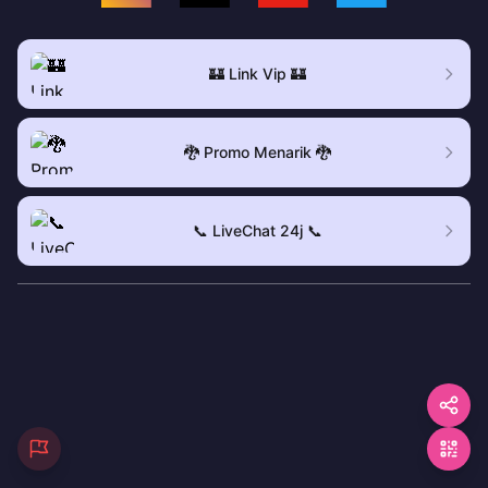
🏰 Link Vip 🏰
🐉 Promo Menarik 🐉
📞 LiveChat 24j 📞