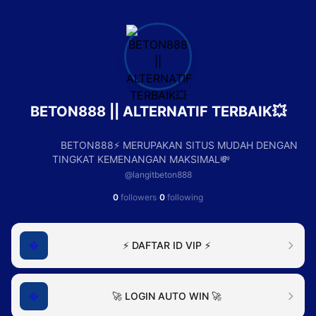
BETON888 || ALTERNATIF TERBAIK💥
                BETON888⚡ MERUPAKAN SITUS MUDAH DENGAN 
TINGKAT KEMENANGAN MAKSIMAL💸            
@langitbeton888
·
0
followers
0
following
�
⚡ DAFTAR ID VIP ⚡
�
🚀 LOGIN AUTO WIN 🚀