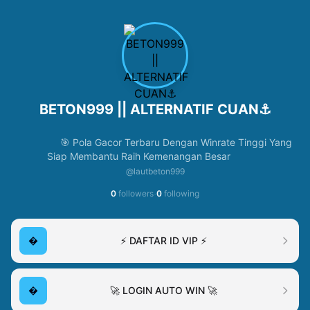
BETON999 || ALTERNATIF CUAN⚓
                🎯 Pola Gacor Terbaru Dengan Winrate Tinggi Yang 
Siap Membantu Raih Kemenangan Besar            
@lautbeton999
·
0
followers
0
following
�
⚡ DAFTAR ID VIP ⚡
�
🚀 LOGIN AUTO WIN 🚀