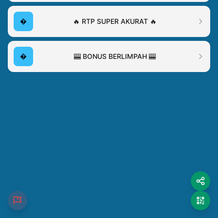
�
🔥 RTP SUPER AKURAT 🔥
�
🎰 BONUS BERLIMPAH 🎰