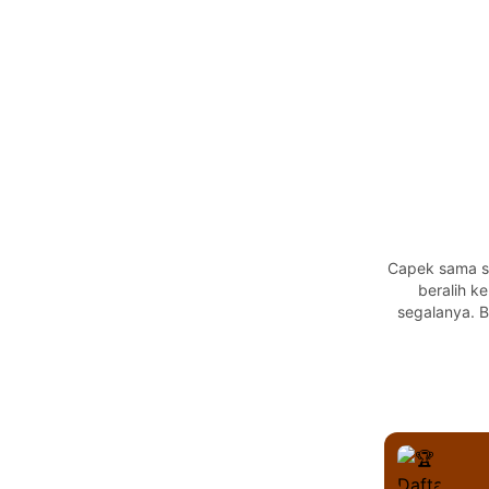
                🔒 MAIN NYAMAN, WD AMAN? CUMA ADA DI SITUS
Capek sama si
beralih k
segalanya. B