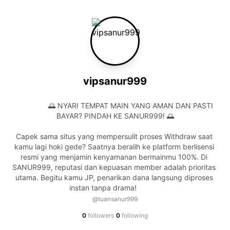
vipsanur999
                🌅 NYARI TEMPAT MAIN YANG AMAN DAN PASTI 
BAYAR? PINDAH KE SANUR999! 🌅

Capek sama situs yang mempersulit proses Withdraw saat 
kamu lagi hoki gede? Saatnya beralih ke platform berlisensi 
resmi yang menjamin kenyamanan bermainmu 100%. Di 
SANUR999, reputasi dan kepuasan member adalah prioritas 
utama. Begitu kamu JP, penarikan dana langsung diproses 
instan tanpa drama!            
@tuansanur999
·
0
followers
0
following