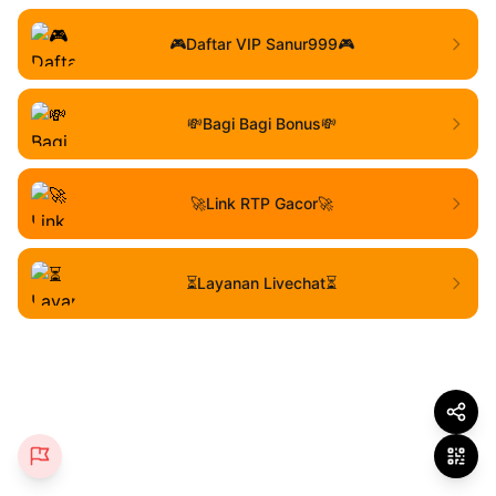
🎮Daftar VIP Sanur999🎮
💸Bagi Bagi Bonus💸
🚀Link RTP Gacor🚀
⏳Layanan Livechat⏳